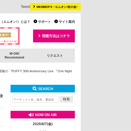
Tweet
MEMBER’S ~エムオン!友の会~
 TV（エムオン!）とは？
サポート
サイト案内
視聴方法はコチラ
M-ON!
リクエスト
Recommend
 30th Anniversary Live 『One Night
SEARCH
施決
NOW ON AIR
2026/8/7(金)