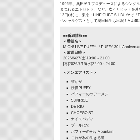
1996年、奥田民生プロデュースによるシン
まつわるエトセトラ」など、次々とヒットを連発
13日(水)に、東京・LINE CUBE SHIBUYAで「PUFFY
ペシャルゲストとして奥田民生も出演！MUSIC
■■番組情報■■
＜番組名＞
M-ON! LIVE PUFFY 「PUFFY 30th Anniversary
＜放送日時＞
2026/6/27(土)19:00～21:00
[再]2026/7/15(水)22:00～24:00
＜オンエアリスト＞
誰かが
妖怪PUFFY
パフィーのツアーメン
SUNRISE
DE RIO
CHOEGOIST
ナイスバディ
プールにて
パフィーのHey!Mountain
これが私の生きる道