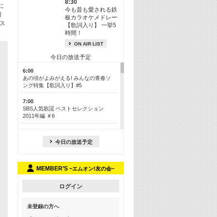
8:30
に
今も昔も愛される鉄
月
板カラオケメドレー
、ス
【歌詞入り】 一挙5
時間！
ON AIR LIST
今日の放送予定
6:00
あの頃がよみがえる! みんなの青春ソ
ング特集【歌詞入り】#5
7:00
SBS人気歌謡 ベストセレクション
2011年編 ＃6
8:30
今も昔も愛される鉄板カラオケメドレ
今日の放送予定
ー【歌詞入り】 一挙5時間！
13:30
MEMBER’S
~エムオン!友の会~
Apple Music カウントダウン 20
15:30
ログイン
この夏聴きたい! サマーソングメドレ
ー【歌詞入り】 #5
未登録の方へ
16:30