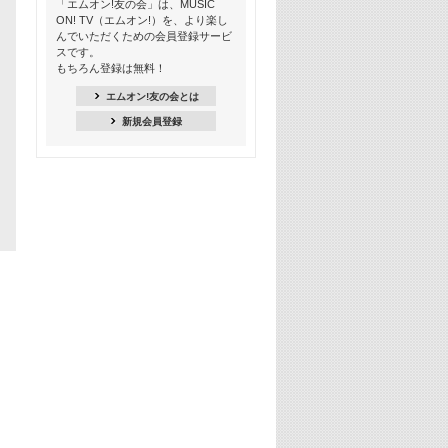
「エムオン!友の会」は、MUSIC
あのころK-POPヒッツ! 2018→2021年
ON! TV（エムオン!）を、より楽し
んでいただくための会員登録サービ
18:30
スです。
M-ON! Countdown K
もちろん登録は無料！
20:00
エムオン!友の会とは
M-ON! カラオケカウントダウン 20
新規会員登録
22:00
耳に残る歴代CMソングメドレー
22:30
フェスで見たい! 人気アーティストの
ライブミュージックビデオ特集
23:00
SUPER EIGHT特集
24:00
あのころヒッツ! 2025年
25:00
エムオン! ヒッツ
26:00
歴代カラオケスーパーヒッツ
27:00