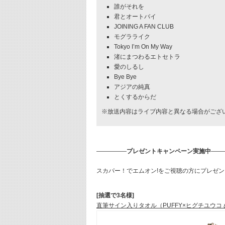
誰がそれを
君とオートバイ
JOINING A FAN CLUB
モグラライク
Tokyo I’m On My Way
渚にまつわるエトセトラ
愛のしるし
Bye Bye
アジアの純真
とくするからだ
※放送内容はライブ内容と異なる場合がござ
―――――
プレゼントキャンペーン実施中
――
スカパー！でエムオン!をご視聴の方にプレゼン
[抽選で3名様]
直筆サイン入りタオル（PUFFY×ヒグチユウコ