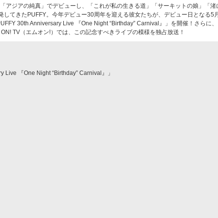
グル「アジアの純真」でデビューし、「これが私の生きる道」「サーキットの娘」「渚
してきたPUFFY。今年デビュー30周年を迎える彼女たちが、デビュー日となる5
 30th Anniversary Live 『One Night “Birthday” Carnival』」を開催！さらに
 ON! TV（エムオン!）では、この記念すべきライブの模様を独占放送！
 Live 『One Night “Birthday” Carnival』」