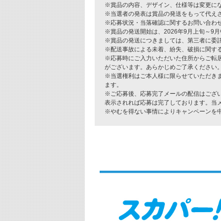
※賞品の内容、デザイン、仕様等は変更に
※当選者の発表は賞品の発送をもって代え
※応募状況・当落確認に関するお問い合わ
※賞品の発送開始は、2026年9月上旬～
※賞品の発送につきましては、第三者に委
※配送事故による未着、紛失、破損に関す
※応募時にご入力いただいた住所からご転
がございます。あらかじめご了承ください
※当選権利はご本人様に限らせていただき
ます。
※ご応募後、応募完了メールの配信はござ
表示されれば応募は完了しております。当
※やむを得ない事情によりキャンペーンを