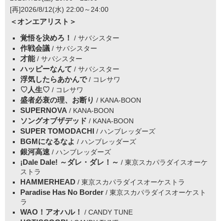
[再]2026/8/12(水) 22:00～24:00
＜オンエアリスト＞
覚悟を決めろ！
/ サバシスター
作戦会議
/ サバシスター
才能
/ サバシスター
ハッピーなんて
/ サバシスター
浮気したらあかんで
/ コレサワ
♡人生♡
/ コレサワ
盛者必衰の理、お断り
/ KANA-BOON
SUPERNOVA
/ KANA-BOON
ソングオブザデッド
/ KANA-BOON
SUPER TOMODACHI
/ ハンブレッダーズ
BGMになるなよ
/ ハンブレッダーズ
銀河高速
/ ハンブレッダーズ
¡Dale Dale! ～ダレ・ダレ！～
/ 東京スカパラダイスオーケ
ストラ
HAMMERHEAD
/ 東京スカパラダイスオーケストラ
Paradise Has No Border
/ 東京スカパラダイスオーケスト
ラ
WAO！アオハル！
/ CANDY TUNE