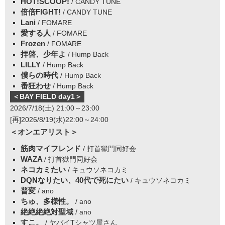
HOT!SCOOP!
/ CANDY TUNE
倍倍FIGHT!
/ CANDY TUNE
Lani
/ FOMARE
愛する人
/ FOMARE
Frozen
/ FOMARE
拝啓、少年よ
/ Hump Back
LILLY
/ Hump Back
僕らの時代
/ Hump Back
番狂わせ
/ Hump Back
＜BAY FIELD day1＞
2026/7/18(土) 21:00～23:00
[再]2026/8/19(水)22:00～24:00
＜オンエアリスト＞
筋肉マイフレンド
/ 打首獄門同好会
WAZA
/ 打首獄門同好会
ネコカミたい
/ キュウソネコカミ
DQNなりたい、40代で死にたい
/ キュウソネコカミ
普変
/ ano
ちゅ、多様性。
/ ano
絶絶絶絶対聖域
/ ano
すこ。
/ ヤバイTシャツ屋さん