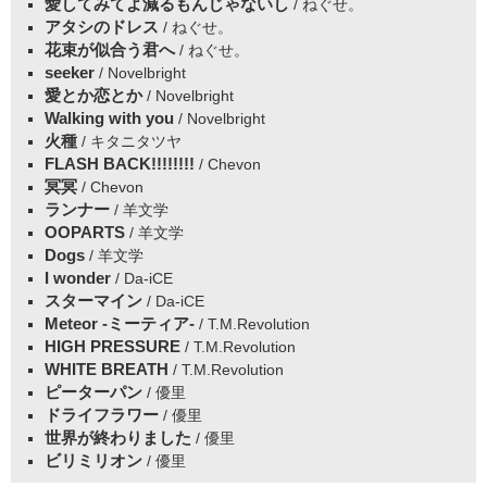
愛してみてよ減るもんじゃないし
/ ねぐせ。
アタシのドレス
/ ねぐせ。
花束が似合う君へ
/ ねぐせ。
seeker
/ Novelbright
愛とか恋とか
/ Novelbright
Walking with you
/ Novelbright
火種
/ キタニタツヤ
FLASH BACK!!!!!!!!
/ Chevon
冥冥
/ Chevon
ランナー
/ 羊文学
OOPARTS
/ 羊文学
Dogs
/ 羊文学
I wonder
/ Da-iCE
スターマイン
/ Da-iCE
Meteor -ミーティア-
/ T.M.Revolution
HIGH PRESSURE
/ T.M.Revolution
WHITE BREATH
/ T.M.Revolution
ピーターパン
/ 優里
ドライフラワー
/ 優里
世界が終わりました
/ 優里
ビリミリオン
/ 優里