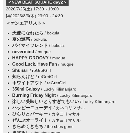
＜NEW BEAT SQUARE day2＞
2026/7/25(土) 17:30～19:00
[再]2026/8/6(木) 23:00～24:30
＜オンエアリスト＞
天使になれたら
/ bokula.
夏の迷惑
/ bokula.
バイマイフレンド
/ bokula.
nevermind
/ muque
HAPPY GROOVY
/ muque
Good Luck, Have Fun
/ muque
Shunari
/ reGretGirl
知らんけど
/ reGretGirl
ホワイトアウト
/ reGretGirl
350ml Galaxy
/ Lucky Kilimanjaro
Burning Friday Night
/ Lucky Kilimanjaro
楽しい美味しいとりすぎてもいい
/ Lucky Kilimanjaro
ハッピーニューデイ
/ カネヨリマサル
ひらりとパーキー
/ カネヨリマサル
ぜんぶオーライ！
/ カネヨリマサル
きらめくきもち
/ the shes gone
まぼろし
/ the shes gone