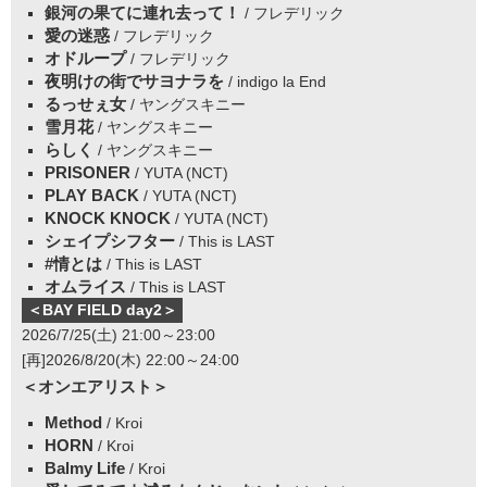
銀河の果てに連れ去って！
/ フレデリック
愛の迷惑
/ フレデリック
オドループ
/ フレデリック
夜明けの街でサヨナラを
/ indigo la End
るっせぇ女
/ ヤングスキニー
雪月花
/ ヤングスキニー
らしく
/ ヤングスキニー
PRISONER
/ YUTA (NCT)
PLAY BACK
/ YUTA (NCT)
KNOCK KNOCK
/ YUTA (NCT)
シェイプシフター
/ This is LAST
#情とは
/ This is LAST
オムライス
/ This is LAST
＜BAY FIELD day2＞
2026/7/25(土) 21:00～23:00
[再]2026/8/20(木) 22:00～24:00
＜オンエアリスト＞
Method
/ Kroi
HORN
/ Kroi
Balmy Life
/ Kroi