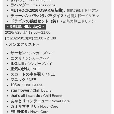
ラベンダー
/ the shes gone
METROCK2026 OSAKA(新曲)
/ 超能力戦士ドリアン
チャーハンパラパラパラダイス
/ 超能力戦士ドリアン
ドラゴンの裁縫セット（笑）
/ 超能力戦士ドリアン
＜GREEN HILL day2＞
2026/7/25(土) 19:00～21:00
[再]2026/8/13(木) 22:00～24:00
＜オンエアリスト＞
サーセン
/ シンガーズハイ
ニタリ
/ シンガーズハイ
B.O.LIE
/ シンガーズハイ
正気の沙汰
/ NEE
スカートの中を覗く
/ NEE
マニック
/ NEE
105☻
/ Chilli Beans.
star flower
/ Chilli Beans.
that’s all i can do
/ Chilli Beans.
あやとりコンテニュー
/ Novel Core
カミサマキドリ
/ Novel Core
FRiENDS
/ Novel Core