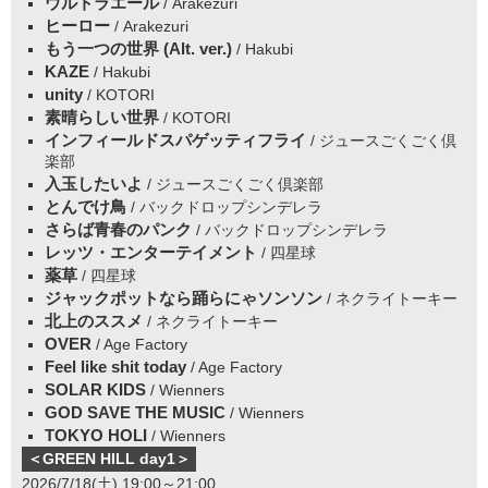
ウルトラエール
/ Arakezuri
ヒーロー
/ Arakezuri
もう一つの世界 (Alt. ver.)
/ Hakubi
KAZE
/ Hakubi
unity
/ KOTORI
素晴らしい世界
/ KOTORI
インフィールドスパゲッティフライ
/ ジュースごくごく倶
楽部
入玉したいよ
/ ジュースごくごく倶楽部
とんでけ鳥
/ バックドロップシンデレラ
さらば青春のパンク
/ バックドロップシンデレラ
レッツ・エンターテイメント
/ 四星球
薬草
/ 四星球
ジャックポットなら踊らにゃソンソン
/ ネクライトーキー
北上のススメ
/ ネクライトーキー
OVER
/ Age Factory
Feel like shit today
/ Age Factory
SOLAR KIDS
/ Wienners
GOD SAVE THE MUSIC
/ Wienners
TOKYO HOLI
/ Wienners
＜GREEN HILL day1＞
2026/7/18(土) 19:00～21:00