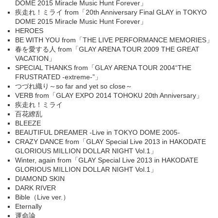
DOME 2015 Miracle Music Hunt Forever」
疾走れ！ミライ from「20th Anniversary Final GLAY in TOKYO
DOME 2015 Miracle Music Hunt Forever」
HEROES
BE WITH YOU from「THE LIVE PERFORMANCE MEMORIES」
春を愛する人 from「GLAY ARENA TOUR 2009 THE GREAT
VACATION」
SPECIAL THANKS from「GLAY ARENA TOUR 2004“THE
FRUSTRATED -extreme-”」
つづれ織り～so far and yet so close～
VERB from「GLAY EXPO 2014 TOHOKU 20th Anniversary」
疾走れ！ミライ
百花繚乱
BLEEZE
BEAUTIFUL DREAMER -Live in TOKYO DOME 2005-
CRAZY DANCE from「GLAY Special Live 2013 in HAKODATE
GLORIOUS MILLION DOLLAR NIGHT Vol.1」
Winter, again from「GLAY Special Live 2013 in HAKODATE
GLORIOUS MILLION DOLLAR NIGHT Vol.1」
DIAMOND SKIN
DARK RIVER
Bible（Live ver.）
Eternally
運命論