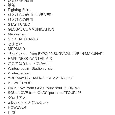
ひとひらの自由
嫉妬
Fighting Spirit
ひとひらの自由 -LIVE VER.-
ひとひらの自由
STAY TUNED
GLOBAL COMMUNICATION
Missing You
SPECIAL THANKS
とまどい
MERMAID
サバイバル from EXPO'99 SURVIVAL LIVE IN MAKUHARI
HAPPINESS -WINTER MIX-
ここではない、どこかへ
Winter, again -Studio version-
Winter, again
YOU MAY DREAM from SUMMER of '98
BE WITH YOU
I'm in Love from GLAY ”pure soul”TOUR '98
SOUL LOVE from GLAY ”pure soul”TOUR '98
グロリアス
a Boy～ずっと忘れない～
HOWEVER
口唇