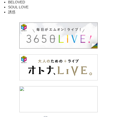
BELOVED
SOUL LOVE
誘惑