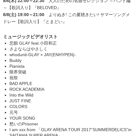
8/6(木) 22:00～22:30
大人のための名曲セレクション ～バンド編
～【歌詞入り】
『BELOVED』
8/8(土) 19:00～21:00
よりぬき! この夏聴きたい! サマーソングメ
ドレー【歌詞入り】
『とまどい』
ミュージックビデオリスト
悲願 GLAY feat.小田和正
さよならはやさしく
whodunit-GLAY × JAY(ENHYPEN)-
Buddy
Pianista
限界突破
祝祭
BAD APPLE
ROCK ACADEMIA
Into the Wild
JUST FINE
COLORS
元号
YOUR SONG
愁いのPrisoner
I am xxx from 「GLAY ARENA TOUR 2017“SUMMERDELICS”in
SAITAMA SUPER ARENA」