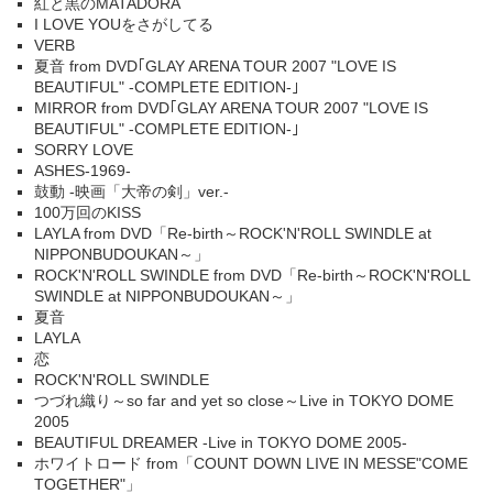
紅と黒のMATADORA
I LOVE YOUをさがしてる
VERB
夏音 from DVD｢GLAY ARENA TOUR 2007 "LOVE IS
BEAUTIFUL" -COMPLETE EDITION-｣
MIRROR from DVD｢GLAY ARENA TOUR 2007 "LOVE IS
BEAUTIFUL" -COMPLETE EDITION-｣
SORRY LOVE
ASHES-1969-
鼓動 -映画「大帝の剣」ver.-
100万回のKISS
LAYLA from DVD「Re-birth～ROCK'N'ROLL SWINDLE at
NIPPONBUDOUKAN～」
ROCK'N'ROLL SWINDLE from DVD「Re-birth～ROCK'N'ROLL
SWINDLE at NIPPONBUDOUKAN～」
夏音
LAYLA
恋
ROCK'N'ROLL SWINDLE
つづれ織り～so far and yet so close～Live in TOKYO DOME
2005
BEAUTIFUL DREAMER -Live in TOKYO DOME 2005-
ホワイトロード from「COUNT DOWN LIVE IN MESSE"COME
TOGETHER"」