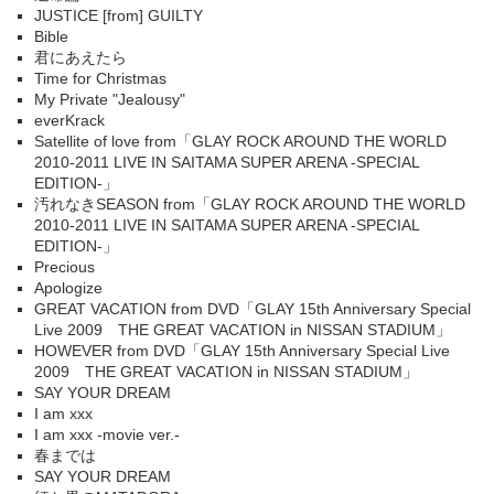
JUSTICE [from] GUILTY
Bible
君にあえたら
Time for Christmas
My Private "Jealousy"
everKrack
Satellite of love from「GLAY ROCK AROUND THE WORLD
2010-2011 LIVE IN SAITAMA SUPER ARENA -SPECIAL
EDITION-」
汚れなきSEASON from「GLAY ROCK AROUND THE WORLD
2010-2011 LIVE IN SAITAMA SUPER ARENA -SPECIAL
EDITION-」
Precious
Apologize
GREAT VACATION from DVD「GLAY 15th Anniversary Special
Live 2009 THE GREAT VACATION in NISSAN STADIUM」
HOWEVER from DVD「GLAY 15th Anniversary Special Live
2009 THE GREAT VACATION in NISSAN STADIUM」
SAY YOUR DREAM
I am xxx
I am xxx -movie ver.-
春までは
SAY YOUR DREAM