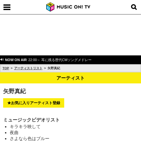
NOW ON AIR
22:00～ 耳に残る歴代CMソングメドレー
TOP
アーティストリスト
矢野真紀
アーティスト
矢野真紀
★お気に入りアーティスト登録
ミュージックビデオリスト
キラキラ映して
夜曲
さよなら色はブルー