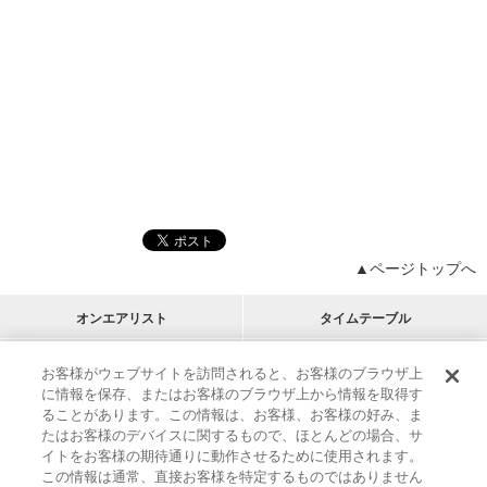
▲ページトップへ
オンエアリスト
タイムテーブル
プログラムリスト
チャート
お客様がウェブサイトを訪問されると、お客様のブラウザ上
に情報を保存、またはお客様のブラウザ上から情報を取得す
M-ON!
アーティストリスト
リクエスト
ることがあります。この情報は、お客様、お客様の好み、ま
RECOMMEND
たはお客様のデバイスに関するもので、ほとんどの場合、サ
イトをお客様の期待通りに動作させるために使用されます。
インフォメーション
|
プレゼント&ご招待
この情報は通常、直接お客様を特定するものではありません
MUSIC ON! TV（エムオン!）とは？
|
サポート