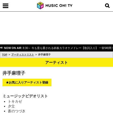
NOW ON AIR
8:30～ 今も昔も愛される鉄板カラオケメドレー【歌詞入り】 一挙5時間
TOP
アーティストリスト
井手麻理子
アーティスト
井手麻理子
★お気に入りアーティスト登録
ミュージックビデオリスト
トキカゼ
夕立
蒼のつづき