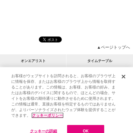
▲ページトップへ
オンエアリスト
タイムテーブル
プログラムリスト
チャート
お客様がウェブサイトを訪問されると、お客様のブラウザ上
に情報を保存、またはお客様のブラウザ上から情報を取得す
M-ON!
アーティストリスト
リクエスト
ることがあります。この情報は、お客様、お客様の好み、ま
RECOMMEND
たはお客様のデバイスに関するもので、ほとんどの場合、サ
イトをお客様の期待通りに動作させるために使用されます。
インフォメーション
|
プレゼント&ご招待
この情報は通常、直接お客様を特定するものではありません
MUSIC ON! TV（エムオン!）とは？
|
サポート
が、よりパーソナライズされたウェブ体験を提供することが
サイト案内
|
エムオン!友の会
|
クッキーの詳細
できます。
クッキーポリシー
M-ON! BOOKS
|
運営会社
クッキーの詳細
OK