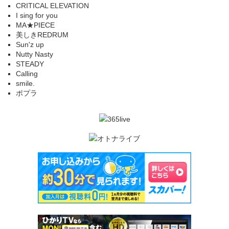
CRITICAL ELEVATION
I sing for you
MA★PIECE
美しきREDRUM
Sun'z up
Nutty Nasty
STEADY
Calling
smile.
ポプラ