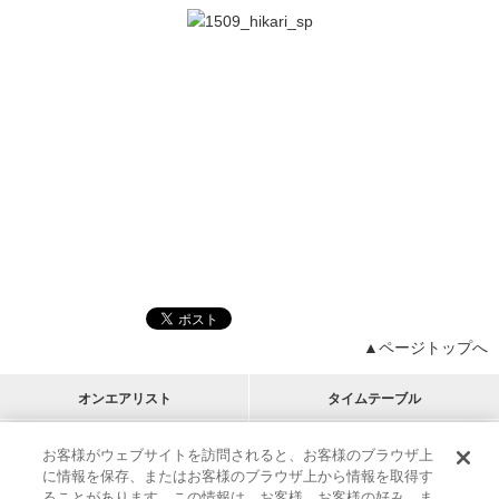
▲ページトップへ
オンエアリスト
タイムテーブル
プログラムリスト
チャート
お客様がウェブサイトを訪問されると、お客様のブラウザ上
に情報を保存、またはお客様のブラウザ上から情報を取得す
M-ON!
アーティストリスト
リクエスト
ることがあります。この情報は、お客様、お客様の好み、ま
RECOMMEND