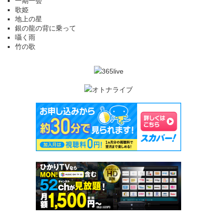
一期一会
歌姫
地上の星
銀の龍の背に乗って
囁く雨
竹の歌