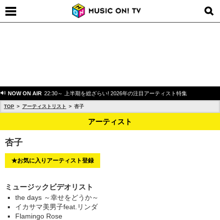
NOW ON AIR
22:30～ 上半期を総ざらい! 2026年の注目アーティスト特集
TOP
アーティストリスト
杏子
アーティスト
杏子
★お気に入りアーティスト登録
ミュージックビデオリスト
the days ～幸せをどうか～
イカサマ美男子feat.リンダ
Flamingo Rose