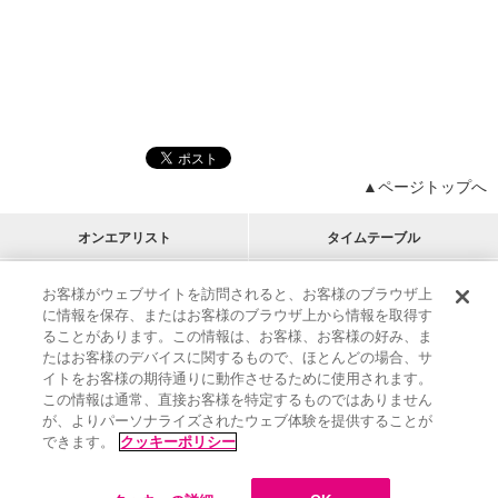
▲ページトップへ
オンエアリスト
タイムテーブル
プログラムリスト
チャート
お客様がウェブサイトを訪問されると、お客様のブラウザ上
に情報を保存、またはお客様のブラウザ上から情報を取得す
M-ON!
アーティストリスト
リクエスト
ることがあります。この情報は、お客様、お客様の好み、ま
RECOMMEND
たはお客様のデバイスに関するもので、ほとんどの場合、サ
イトをお客様の期待通りに動作させるために使用されます。
インフォメーション
|
プレゼント&ご招待
この情報は通常、直接お客様を特定するものではありません
MUSIC ON! TV（エムオン!）とは？
|
サポート
が、よりパーソナライズされたウェブ体験を提供することが
サイト案内
|
エムオン!友の会
|
クッキーの詳細
できます。
クッキーポリシー
M-ON! BOOKS
|
運営会社