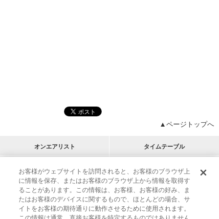
▲ページトップへ
オンエアリスト
タイムテーブル
プログラムリスト
チャート
お客様がウェブサイトを訪問されると、お客様のブラウザ上
に情報を保存、またはお客様のブラウザ上から情報を取得す
M-ON!
アーティストリスト
リクエスト
ることがあります。この情報は、お客様、お客様の好み、ま
RECOMMEND
たはお客様のデバイスに関するもので、ほとんどの場合、サ
イトをお客様の期待通りに動作させるために使用されます。
インフォメーション
|
プレゼント&ご招待
この情報は通常、直接お客様を特定するものではありません