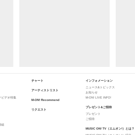
チャート
インフォメーション
ニュース&トピックス
アーティストリスト
お知らせ
クビデオ特集
M-ON! LIVE INFO!
M-ON! Recommend
プレゼント&ご招待
リクエスト
プレゼント
ご招待
番組
MUSIC ON! TV（エムオン!）とは？