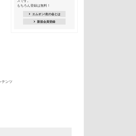
スです。
16:30
もちろん登録は無料！
Apple Music カウントダウン 20
エムオン!友の会とは
18:30
新規会員登録
あのころK-POPヒッツ! 2021年
19:00
韓ON! Countdown 10
20:00
J-POP最強カウントダウン20【歌詞入
り】
22:00
大人のための名曲セレクション ～バン
ド編～【歌詞入り】
22:30
今推したい! エムオン!おすすめミュー
ジックビデオ特集＜#28＞
23:00
METROCK 2026 ライブスペシャル＜
NEW BEAT SQUARE day2＞
24:30
あのころヒッツ! 2024年