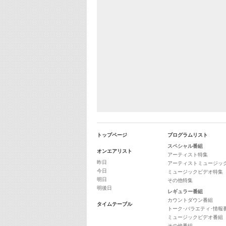
トップページ
プログラムリスト
スペシャル番組
オンエアリスト
アーティスト特集
昨日
アーティストミュージッ
今日
ミュージックビデオ特集
明日
その他特集
明後日
レギュラー番組
カウントダウン番組
タイムテーブル
トーク･バラエティ･情報
ミュージックビデオ番組
その他番組