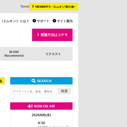
Tweet
MEMBER’S ~エムオン!友の会~
 TV（エムオン!）とは？
サポート
サイト案内
視聴方法はコチラ
M-ON!
リクエスト
Recommend
る
SEARCH
NOW ON AIR
2026/8/6(木)
8:30