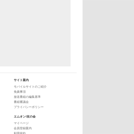
25:30
エムオン! ヒッツ
27:00
歴代カラオケスーパーヒッツ
28:00
M-ON! Countdown International 10
29:00
最新最強! 歌えるヒッツ
サイト案内
モバイルサイトのご紹介
免責事項
放送番組の編集基準
番組審議会
プライバシーポリシー
エムオン!友の会
マイページ
会員登録案内
利用規約