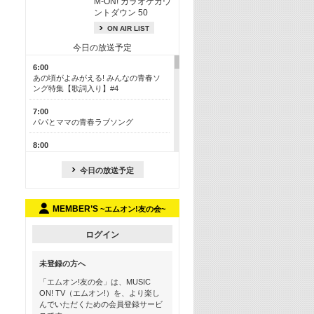
M-ON! カラオケカウ
ントダウン 50
ON AIR LIST
今日の放送予定
6:00
あの頃がよみがえる! みんなの青春ソ
ング特集【歌詞入り】#4
7:00
パパとママの青春ラブソング
8:00
あのころドラマヒッツ! 2013年
今日の放送予定
8:30
M-ON! カラオケカウントダウン 50
MEMBER’S
~エムオン!友の会~
13:00
歴代カラオケスーパーヒッツ
ログイン
13:30
LINE MUSICカウントダウン20
未登録の方へ
15:30
「エムオン!友の会」は、MUSIC
この夏聴きたい! サマーソングメドレ
ON! TV（エムオン!）を、より楽し
ー【歌詞入り】 #4
んでいただくための会員登録サービ