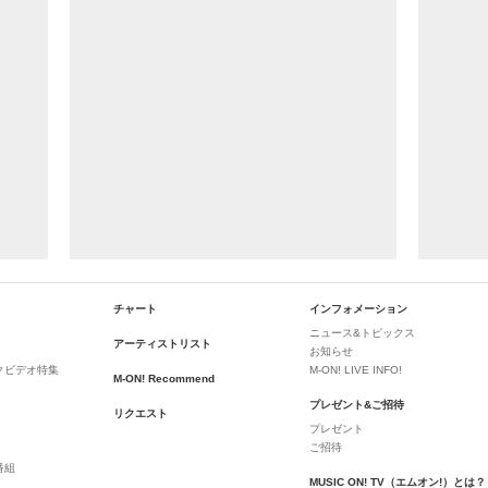
チャート
インフォメーション
ニュース&トピックス
アーティストリスト
お知らせ
クビデオ特集
M-ON! LIVE INFO!
M-ON! Recommend
プレゼント&ご招待
リクエスト
プレゼント
ご招待
番組
MUSIC ON! TV（エムオン!）とは？