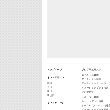
トップページ
プログラムリスト
スペシャル番組
オンエアリスト
アーティスト特集
昨日
アーティストミュージッ
今日
ミュージックビデオ特集
明日
その他特集
明後日
レギュラー番組
カウントダウン番組
タイムテーブル
トーク･バラエティ･情報
ミュージックビデオ番組