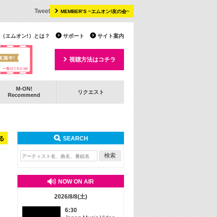
Tweet
MEMBER’S ~エムオン!友の会~
 TV（エムオン!）とは？
サポート
サイト案内
視聴方法はコチラ
M-ON!
リクエスト
Recommend
る
SEARCH
NOW ON AIR
2026/8/8(土)
6:30