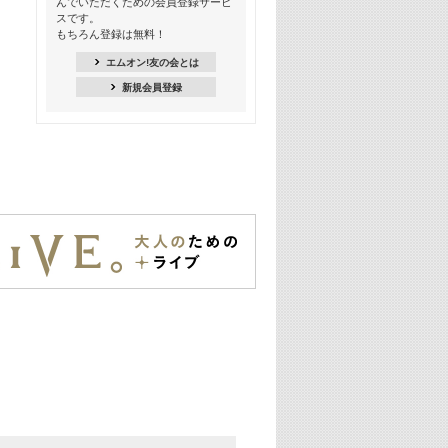
んでいただくための会員登録サービ
季節を感じよう! シーズンソング特集
スです。
-8月編-【歌詞入り】
もちろん登録は無料！
21:30
エムオン!友の会とは
臨場感満載! 人気バンドのライブミュ
新規会員登録
ージックビデオ特集
22:00
今押さえるならコレ! 令和最新ヒット
ソング特集
23:00
BLACKPINK特集
24:00
K-POP 第3世代特集
24:30
K-POP 第4世代特集
25:00
あのころヒッツ! 一挙5時間！
2021→2025年