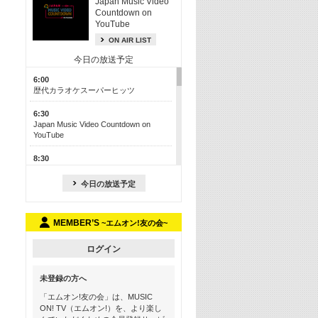
Japan Music Video
Countdown on
YouTube
ON AIR LIST
今日の放送予定
6:00
歴代カラオケスーパーヒッツ
6:30
Japan Music Video Countdown on
YouTube
8:30
J-POP最強カウントダウン50【歌詞入
り】
今日の放送予定
13:00
M-ON! カラオケカウントダウン 50
MEMBER’S
~エムオン!友の会~
17:30
Official髭男dism特集
ログイン
19:00
未登録の方へ
よりぬき! この夏聴きたい! サマーソン
グメドレー【歌詞入り】
「エムオン!友の会」は、MUSIC
ON! TV（エムオン!）を、より楽し
21:00