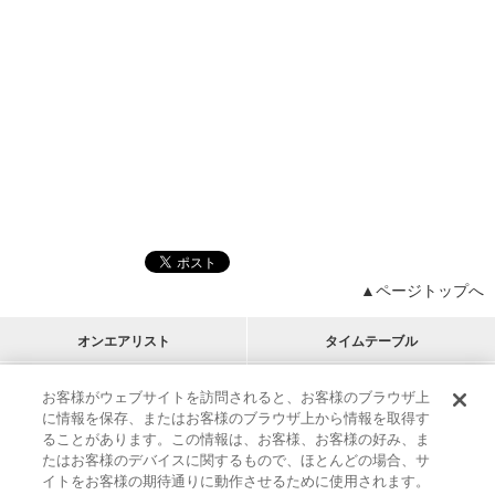
▲ページトップへ
オンエアリスト
タイムテーブル
プログラムリスト
チャート
お客様がウェブサイトを訪問されると、お客様のブラウザ上
に情報を保存、またはお客様のブラウザ上から情報を取得す
M-ON!
アーティストリスト
リクエスト
ることがあります。この情報は、お客様、お客様の好み、ま
RECOMMEND
たはお客様のデバイスに関するもので、ほとんどの場合、サ
イトをお客様の期待通りに動作させるために使用されます。
インフォメーション
|
プレゼント&ご招待