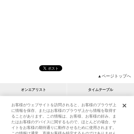
▲ページトップへ
オンエアリスト
タイムテーブル
プログラムリスト
チャート
お客様がウェブサイトを訪問されると、お客様のブラウザ上
に情報を保存、またはお客様のブラウザ上から情報を取得す
M-ON!
アーティストリスト
リクエスト
ることがあります。この情報は、お客様、お客様の好み、ま
RECOMMEND
たはお客様のデバイスに関するもので、ほとんどの場合、サ
イトをお客様の期待通りに動作させるために使用されます。
インフォメーション
|
プレゼント&ご招待
この情報は通常、直接お客様を特定するものではありません