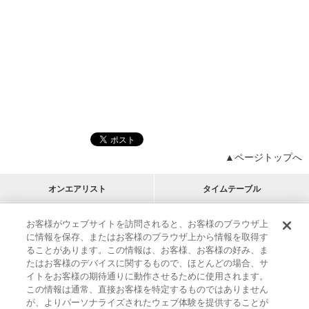
▲ページトップへ
オンエアリスト
タイムテーブル
プログラムリスト
チャート
お客様がウェブサイトを訪問されると、お客様のブラウザ上
に情報を保存、またはお客様のブラウザ上から情報を取得す
M-ON!
アーティストリスト
リクエスト
ることがあります。この情報は、お客様、お客様の好み、ま
RECOMMEND
たはお客様のデバイスに関するもので、ほとんどの場合、サ
イトをお客様の期待通りに動作させるために使用されます。
インフォメーション
|
プレゼント&ご招待
この情報は通常、直接お客様を特定するものではありません
MUSIC ON! TV（エムオン!）とは？
|
サポート
が、よりパーソナライズされたウェブ体験を提供することが
サイト案内
|
エムオン!友の会
|
クッキーの詳細