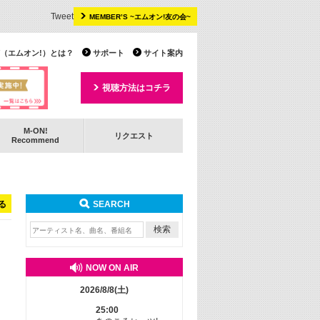
Tweet
MEMBER’S ~エムオン!友の会~
 TV（エムオン!）とは？
サポート
サイト案内
視聴方法はコチラ
M-ON!
リクエスト
Recommend
る
SEARCH
NOW ON AIR
2026/8/8(土)
25:00