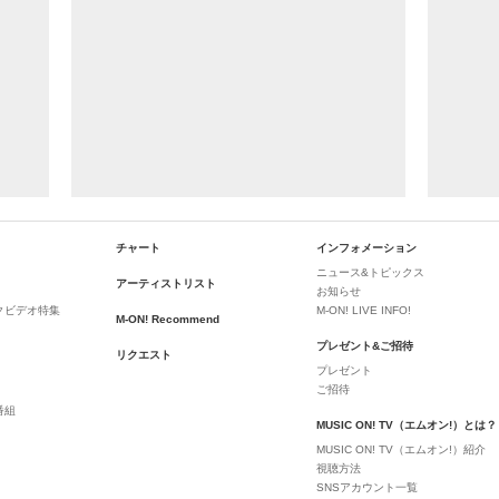
チャート
インフォメーション
ニュース&トピックス
アーティストリスト
お知らせ
クビデオ特集
M-ON! LIVE INFO!
M-ON! Recommend
プレゼント&ご招待
リクエスト
プレゼント
ご招待
番組
MUSIC ON! TV（エムオン!）とは？
MUSIC ON! TV（エムオン!）紹介
視聴方法
SNSアカウント一覧