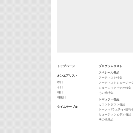
トップページ
プログラムリスト
スペシャル番組
オンエアリスト
アーティスト特集
昨日
アーティストミュージッ
今日
ミュージックビデオ特集
明日
その他特集
明後日
レギュラー番組
カウントダウン番組
タイムテーブル
トーク･バラエティ･情報
ミュージックビデオ番組
その他番組