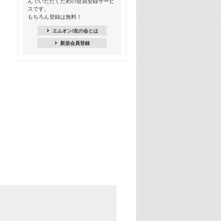
んでいただくための会員登録サービ
季節を感じよう! シーズンソング特集
スです。
-8月編-【歌詞入り】
もちろん登録は無料！
21:30
エムオン!友の会とは
臨場感満載! 人気バンドのライブミュ
新規会員登録
ージックビデオ特集
22:00
今押さえるならコレ! 令和最新ヒット
ソング特集
23:00
BLACKPINK特集
24:00
K-POP 第3世代特集
24:30
K-POP 第4世代特集
25:00
あのころヒッツ! 一挙5時間！
2021→2025年