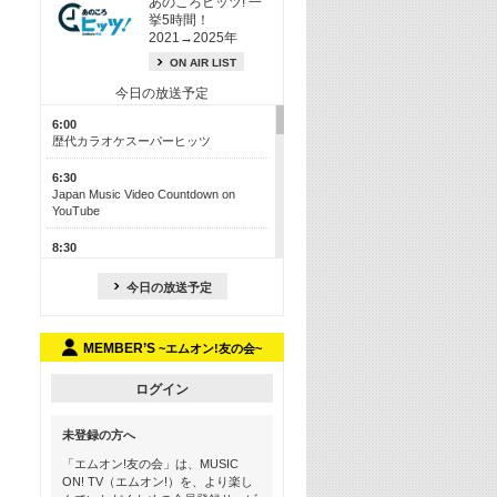
あのころヒッツ! 一
挙5時間！
2021→2025年
ON AIR LIST
今日の放送予定
6:00
歴代カラオケスーパーヒッツ
6:30
Japan Music Video Countdown on
YouTube
8:30
J-POP最強カウントダウン50【歌詞入
り】
今日の放送予定
13:00
M-ON! カラオケカウントダウン 50
MEMBER’S
~エムオン!友の会~
17:30
Official髭男dism特集
ログイン
19:00
未登録の方へ
よりぬき! この夏聴きたい! サマーソン
グメドレー【歌詞入り】
「エムオン!友の会」は、MUSIC
ON! TV（エムオン!）を、より楽し
21:00