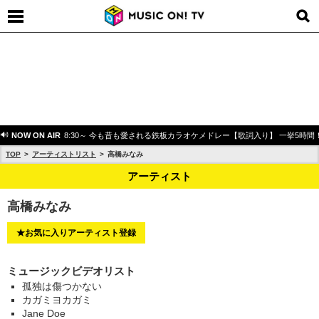
NOW ON AIR
8:30～ 今も昔も愛される鉄板カラオケメドレー【歌詞入り】 一挙5時間
TOP
アーティストリスト
高橋みなみ
アーティスト
高橋みなみ
★お気に入りアーティスト登録
ミュージックビデオリスト
孤独は傷つかない
カガミヨカガミ
Jane Doe