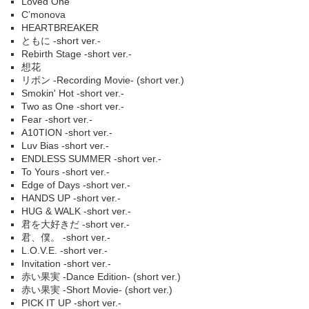
Loved One
C’monova
HEARTBREAKER
ともに -short ver.-
Rebirth Stage -short ver.-
想花
リボン -Recording Movie- (short ver.)
Smokin' Hot -short ver.-
Two as One -short ver.-
Fear -short ver.-
A10TION -short ver.-
Luv Bias -short ver.-
ENDLESS SUMMER -short ver.-
To Yours -short ver.-
Edge of Days -short ver.-
HANDS UP -short ver.-
HUG & WALK -short ver.-
君を大好きだ -short ver.-
君、僕。 -short ver.-
L.O.V.E. -short ver.-
Invitation -short ver.-
赤い果実 -Dance Edition- (short ver.)
赤い果実 -Short Movie- (short ver.)
PICK IT UP -short ver.-