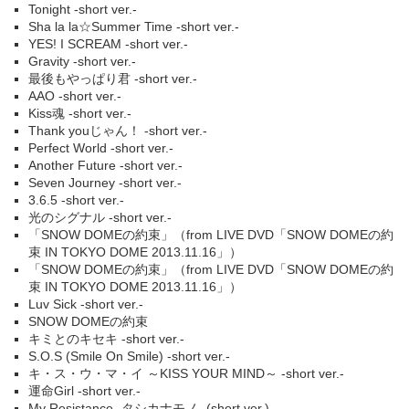
Tonight -short ver.-
Sha la la☆Summer Time -short ver.-
YES! I SCREAM -short ver.-
Gravity -short ver.-
最後もやっぱり君 -short ver.-
AAO -short ver.-
Kiss魂 -short ver.-
Thank youじゃん！ -short ver.-
Perfect World -short ver.-
Another Future -short ver.-
Seven Journey -short ver.-
3.6.5 -short ver.-
光のシグナル -short ver.-
「SNOW DOMEの約束」（from LIVE DVD「SNOW DOMEの約
束 IN TOKYO DOME 2013.11.16」）
「SNOW DOMEの約束」（from LIVE DVD「SNOW DOMEの約
束 IN TOKYO DOME 2013.11.16」）
Luv Sick -short ver.-
SNOW DOMEの約束
キミとのキセキ -short ver.-
S.O.S (Smile On Smile) -short ver.-
キ・ス・ウ・マ・イ ～KISS YOUR MIND～ -short ver.-
運命Girl -short ver.-
My Resistance -タシカナモノ- (short ver.)