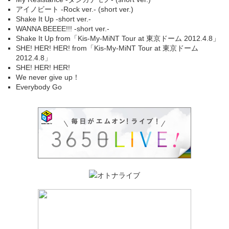
アイノビート -Rock ver.- (short ver.)
Shake It Up -short ver.-
WANNA BEEEE!!! -short ver.-
Shake It Up from「Kis-My-MiNT Tour at 東京ドーム 2012.4.8」
SHE! HER! HER! from「Kis-My-MiNT Tour at 東京ドーム
2012.4.8」
SHE! HER! HER!
We never give up！
Everybody Go