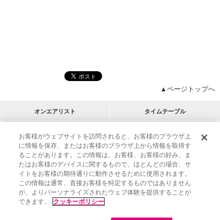
▲ページトップへ
オンエアリスト
タイムテーブル
プログラムリスト
チャート
お客様がウェブサイトを訪問されると、お客様のブラウザ上
に情報を保存、またはお客様のブラウザ上から情報を取得す
M-ON!
アーティストリスト
リクエスト
ることがあります。この情報は、お客様、お客様の好み、ま
RECOMMEND
たはお客様のデバイスに関するもので、ほとんどの場合、サ
イトをお客様の期待通りに動作させるために使用されます。
インフォメーション
|
プレゼント&ご招待
この情報は通常、直接お客様を特定するものではありません
MUSIC ON! TV（エムオン!）とは？
|
サポート
が、よりパーソナライズされたウェブ体験を提供することが
サイト案内
|
エムオン!友の会
|
クッキーの詳細
できます。
クッキーポリシー
M-ON! BOOKS
|
運営会社