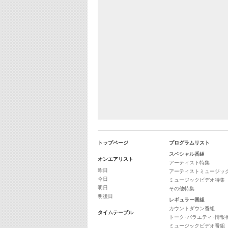
トップページ
プログラムリスト
スペシャル番組
オンエアリスト
アーティスト特集
昨日
アーティストミュージッ
今日
ミュージックビデオ特集
明日
その他特集
明後日
レギュラー番組
カウントダウン番組
タイムテーブル
トーク･バラエティ･情報
ミュージックビデオ番組