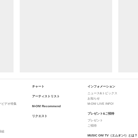
チャート
インフォメーション
ニュース&トピックス
アーティストリスト
お知らせ
クビデオ特集
M-ON! LIVE INFO!
M-ON! Recommend
プレゼント&ご招待
リクエスト
プレゼント
ご招待
番組
MUSIC ON! TV（エムオン!）とは？