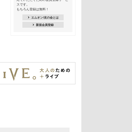
季節を感じよう! シーズンソング特集
スです。
-8月編-【歌詞入り】
もちろん登録は無料！
21:30
エムオン!友の会とは
臨場感満載! 人気バンドのライブミュ
新規会員登録
ージックビデオ特集
22:00
今押さえるならコレ! 令和最新ヒット
ソング特集
23:00
BLACKPINK特集
24:00
K-POP 第3世代特集
24:30
K-POP 第4世代特集
25:00
あのころヒッツ! 一挙5時間！
2021→2025年