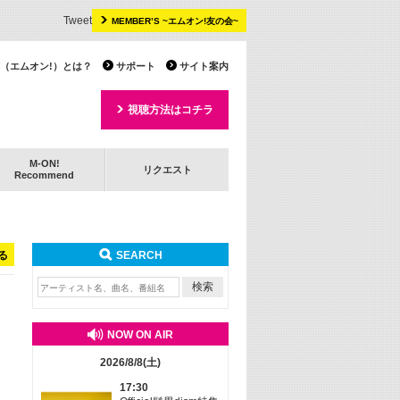
Tweet
MEMBER’S ~エムオン!友の会~
 TV（エムオン!）とは？
サポート
サイト案内
視聴方法はコチラ
M-ON!
リクエスト
Recommend
る
SEARCH
NOW ON AIR
2026/8/8(土)
17:30