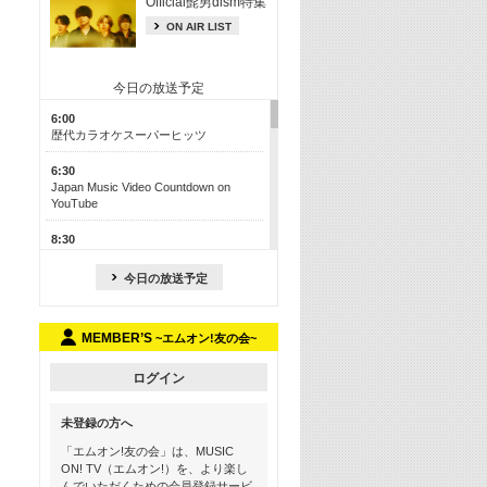
Official髭男dism特集
ON AIR LIST
今日の放送予定
6:00
歴代カラオケスーパーヒッツ
6:30
Japan Music Video Countdown on
YouTube
8:30
J-POP最強カウントダウン50【歌詞入
り】
今日の放送予定
13:00
M-ON! カラオケカウントダウン 50
MEMBER’S
~エムオン!友の会~
17:30
Official髭男dism特集
ログイン
19:00
未登録の方へ
よりぬき! この夏聴きたい! サマーソン
グメドレー【歌詞入り】
「エムオン!友の会」は、MUSIC
ON! TV（エムオン!）を、より楽し
21:00
んでいただくための会員登録サービ